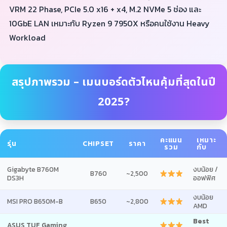
VRM 22 Phase, PCIe 5.0 x16 + x4, M.2 NVMe 5 ช่อง และ
10GbE LAN เหมาะกับ Ryzen 9 7950X หรือคนใช้งาน Heavy
Workload
สรุปภาพรวม – เมนบอร์ดตัวไหนคุ้มที่สุดในปี
2025?
คะแนน
เหมาะ
รุ่น
CHIPSET
ราคา
รวม
กับ
Gigabyte B760M
งบน้อย /
B760
~2,500
DS3H
ออฟฟิศ
งบน้อย
MSI PRO B650M-B
B650
~2,800
AMD
Best
ASUS TUF Gaming