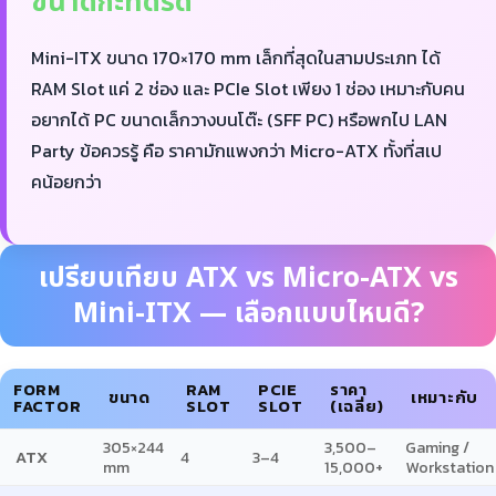
ขนาดกะทัดรัด
Mini-ITX ขนาด 170×170 mm เล็กที่สุดในสามประเภท ได้
RAM Slot แค่ 2 ช่อง และ PCIe Slot เพียง 1 ช่อง เหมาะกับคน
อยากได้ PC ขนาดเล็กวางบนโต๊ะ (SFF PC) หรือพกไป LAN
Party ข้อควรรู้ คือ ราคามักแพงกว่า Micro-ATX ทั้งที่สเป
คน้อยกว่า
เปรียบเทียบ ATX vs Micro-ATX vs
Mini-ITX — เลือกแบบไหนดี?
FORM
RAM
PCIE
ราคา
ขนาด
เหมาะกับ
FACTOR
SLOT
SLOT
(เฉลี่ย)
305×244
3,500–
Gaming /
ATX
4
3–4
mm
15,000+
Workstation