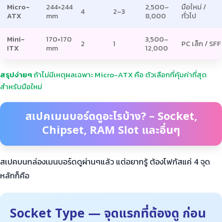
Micro-
244×244
2,500–
มือใหม่ /
4
2–3
ATX
mm
8,000
ทั่วไป
Mini-
170×170
3,500–
2
1
PC เล็ก / SFF
ITX
mm
12,000
สรุปง่ายๆ
ถ้าไม่มีเหตุผลเฉพาะ Micro-ATX คือ ตัวเลือกที่คุ้มค่าที่สุด
สำหรับมือใหม่
สเปคเมนบอร์ดดูอะไรบ้าง? – Socket,
Chipset, RAM Slot และอื่นๆ
สเปคบนกล่องเมนบอร์ดดูผ่านๆแล้ว แต่อยากรู้ ต้องโฟกัสแค่ 4 จุด
หลักก็คือ
Socket Type — จุดแรกที่ต้องดู ก่อน