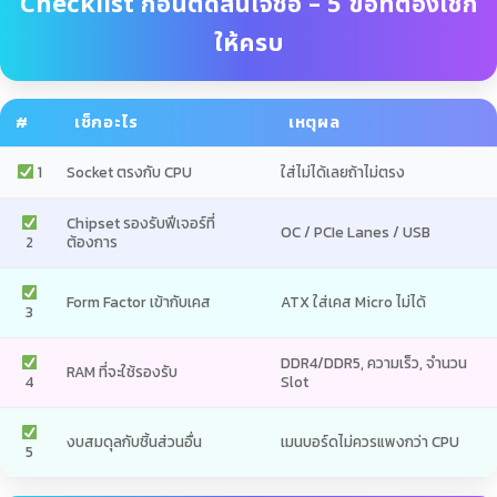
Checklist ก่อนตัดสินใจซื้อ – 5 ข้อที่ต้องเช็ก
ให้ครบ
#
เช็กอะไร
เหตุผล
1
Socket ตรงกับ CPU
ใส่ไม่ได้เลยถ้าไม่ตรง
Chipset รองรับฟีเจอร์ที่
OC / PCIe Lanes / USB
2
ต้องการ
Form Factor เข้ากับเคส
ATX ใส่เคส Micro ไม่ได้
3
DDR4/DDR5, ความเร็ว, จำนวน
RAM ที่จะใช้รองรับ
4
Slot
งบสมดุลกับชิ้นส่วนอื่น
เมนบอร์ดไม่ควรแพงกว่า CPU
5